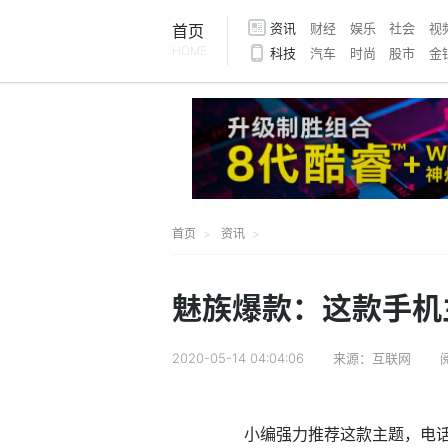
资讯
财经
娱乐
社会
视
首页
HOME
科技
汽车
时尚
股市
金
首页
资讯
魅族爆款：这款手机
2020-05-14 04:04:06
来源：互联网
小编强力推荐这款主题，电