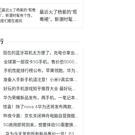
眼妆教程
最近火了杨紫的“鸳
鸯裙”，新潮时髦有
个性
行
现在的蓝牙耳机太方便了，充电仓拿出来就能和手机配对连接
全球第一部双卡5G手机，售价恐5000内，但华为的杀手锏远不止这些
手机性能排行榜公布，苹果领跑，华为垫底，小米全军覆没
准备入手新手机请注意！小米9真实体验在这里！
好玩的手机游戏知乎推荐大全 最好玩的手游在这
华为荣耀新品发布，两手机，一笔记本，一手环
惊喜！除了nova 4华为还将发布两款新品
昨夜今晨：京东关闭神舟电脑自营旗舰店苹果将推出ARM处理器的笔记本
5G商用即将到来，想要体验5G需要换成5G手机和SIM卡吗？
华为今天发布所有新品售价一览！P30系列良心了