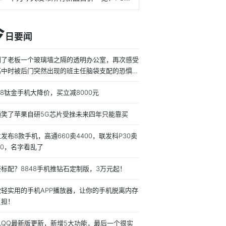
今
日要闻
到了老板一个玻璃墙之隔的透明办公室，再次感受
高中时被后门突然出现的班主任脑袋支配的恐惧。
着电脑工作了一天，丝毫不敢(明显的)摸鱼，得到
48钛金手机大降价，买立减8000元
论我的大脑只能集中精力4个小时
通笑了苹果自研5G芯片受挫未来四年只能靠买
发布8款手机，高通660卖4400，联发科P30卖
00，名字看乱了
标配？8848手机推钻石定制版，3万元起！
款轻实用的手机APP播放器，让你的手机脱离内存
负担！
机QQ最新版更新，新增5大功能，最后一个很实