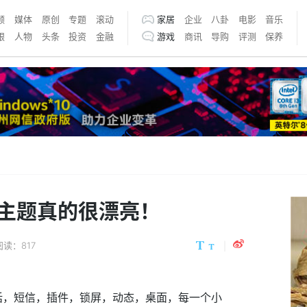
频
媒体
原创
专题
滚动
家居
企业
八卦
电影
音乐
银
人物
头条
投资
金融
游戏
商讯
导购
评测
保养
主题真的很漂亮！
阅读：817
话，短信，插件，锁屏，动态，桌面，每一个小