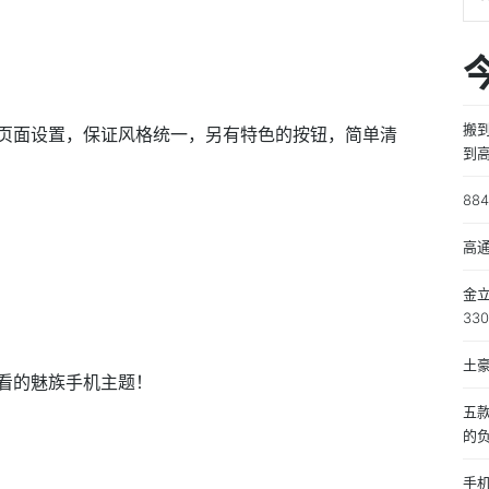
搬
页面设置，保证风格统一，另有特色的按钮，简单清
到
对
88
结
高
金立
33
土豪
看的魅族手机主题！
五
的
手