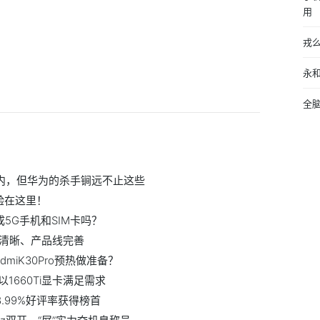
用
戎
永
全
0内，但华为的杀手锏远不止这些
验在这里！
5G手机和SIM卡吗？
局清晰、产品线完善
iK30Pro预热做准备？
660Ti显卡满足需求
8.99%好评率获得榜首