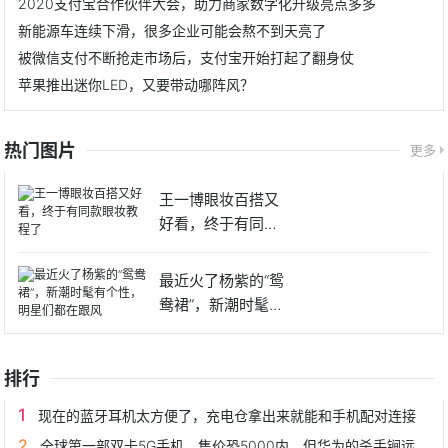
2020支付宝合作伙伴大会，助力商家数字化升级亮点多多
新能源车连续下滑，很多企业可能会熬不到天亮了
被微信支付不断抢走市场后，支付宝开始打起了翻身仗
苹果推出迷你LED，又要带动哪阵风？
热门图片
更多
王一博眼妆百搭又
好看，终于有同款
眼妆教程
最近火了杨紫的“鸳
鸯裙”，新潮时髦有
个性
排行
现在的蓝牙耳机太方便了，充电仓拿出来就能和手机配对连接
全球第一部双卡5G手机，售价恐5000内，但华为的杀手锏远不止这些