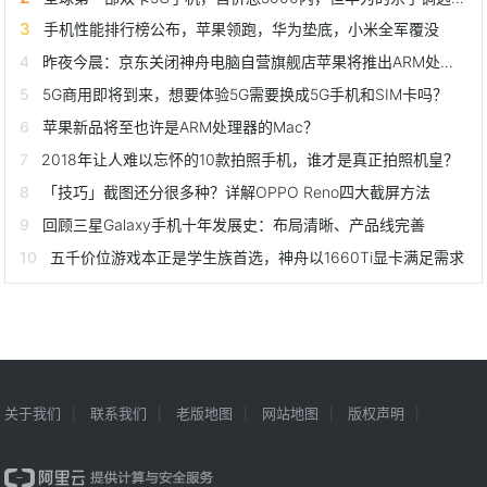
手机性能排行榜公布，苹果领跑，华为垫底，小米全军覆没
昨夜今晨：京东关闭神舟电脑自营旗舰店苹果将推出ARM处理器的笔记本
5G商用即将到来，想要体验5G需要换成5G手机和SIM卡吗？
苹果新品将至也许是ARM处理器的Mac？
2018年让人难以忘怀的10款拍照手机，谁才是真正拍照机皇？
「技巧」截图还分很多种？详解OPPO Reno四大截屏方法
回顾三星Galaxy手机十年发展史：布局清晰、产品线完善
五千价位游戏本正是学生族首选，神舟以1660Ti显卡满足需求
关于我们
联系我们
老版地图
网站地图
版权声明