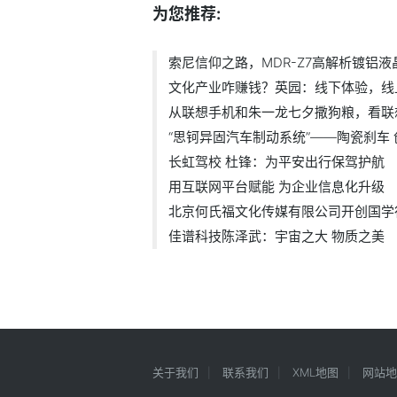
为您推荐:
索尼信仰之路，MDR-Z7高解析镀铝
文化产业咋赚钱？英园：线下体验，线
从联想手机和朱一龙七夕撒狗粮，看联
“思钶异固汽车制动系统”——陶瓷刹车
长虹驾校 杜锋：为平安出行保驾护航
用互联网平台赋能 为企业信息化升级
北京何氏福文化传媒有限公司开创国学
佳谱科技陈泽武：宇宙之大 物质之美
关于我们
联系我们
XML地图
网站地