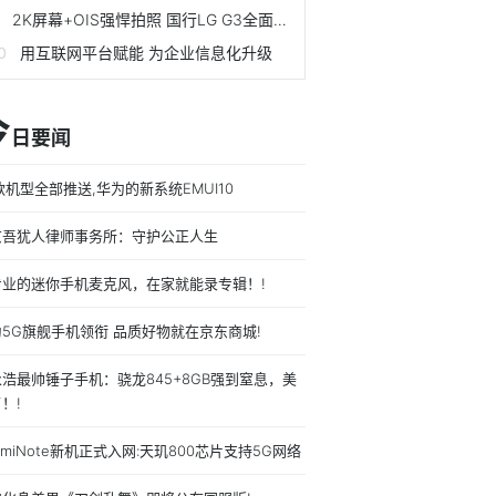
2K屏幕+OIS强悍拍照 国行LG G3全面评测
用互联网平台赋能 为企业信息化升级
今
日要闻
款机型全部推送,华为的新系统EMUI10
京吾犹人律师事务所：守护公正人生
专业的迷你手机麦克风，在家就能录专辑！!
5G旗舰手机领衔 品质好物就在京东商城!
浩最帅锤子手机：骁龙845+8GB强到窒息，美
！!
dmiNote新机正式入网:天玑800芯片支持5G网络