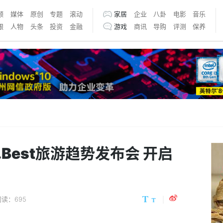
频
媒体
原创
专题
滚动
家居
企业
八卦
电影
音乐
银
人物
头条
投资
金融
游戏
商讯
导购
评测
保养
.Best旅游趋势发布会 开启
阅读：695