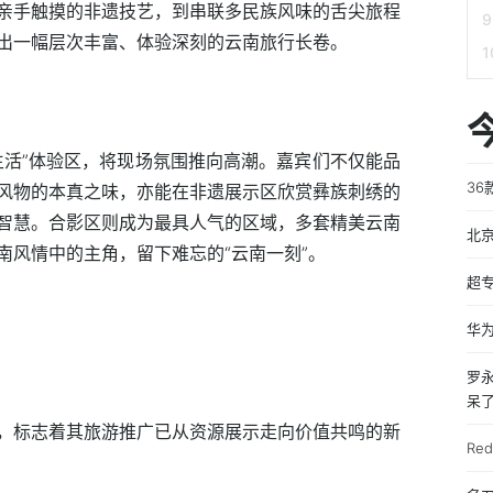
亲手触摸的非遗技艺，到串联多民族风味的舌尖旅程
出一幅层次丰富、体验深刻的云南旅行长卷。
生活”体验区，将现场氛围推向高潮。嘉宾们不仅能品
36
风物的本真之味，亦能在非遗展示区欣赏彝族刺绣的
智慧。合影区则成为最具人气的区域，多套精美云南
北
南风情中的主角，留下难忘的“云南一刻”。
超
华为
罗永
呆了
，标志着其旅游推广已从资源展示走向价值共鸣的新
Re