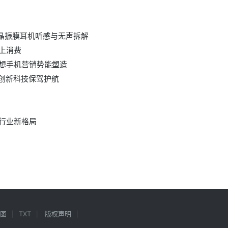
液晶振膜耳机听感与无声拆解
上消费
想手机营销势能塑造
 创新科技保驾护航
行业新格局
图
TXT
版权声明