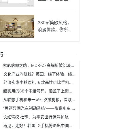
床很好看
380㎡简欧风格，
浪漫优雅，你所向
往的房
行
索尼信仰之路，MDR-Z7高解析镀铝液晶振膜耳机听感与无声拆解
文化产业咋赚钱？英园：线下体验，线上消费
经济实惠中秋赠礼 五款高性价比手机推荐
超实用的88个电话号码，涵盖了上海人所有日常！
从联想手机和朱一龙七夕撒狗粮，看联想手机营销势能塑造
“思钶异固汽车制动系统”——陶瓷刹车 创新科技保驾护航
长虹驾校 杜锋：为平安出行保驾护航
再见，走好！韩国LG手机将退出中国市场