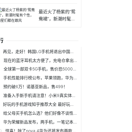
眼妆教程
最近火了杨紫的“鸳
鸯裙”，新潮时髦有
个性
行
再见，走好！韩国LG手机将退出中国市场
现在的蓝牙耳机太方便了，充电仓拿出来就能和手机配对连接
全球第一部双卡5G手机，售价恐5000内，但华为的杀手锏远不止这些
手机性能排行榜公布，苹果领跑，华为垫底，小米全军覆没
预约破6万！诺基亚新品，售499！
准备入手新手机请注意！小米9真实体验在这里！
好玩的手机游戏知乎推荐大全 最好玩的手游在这
给父母买手机怎么选？他们好像不谈性价比……
华为荣耀新品发布，两手机，一笔记本，一手环
惊喜！除了nova 4华为还将发布两款新品