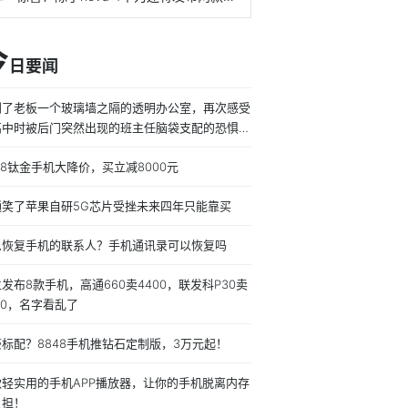
今
日要闻
到了老板一个玻璃墙之隔的透明办公室，再次感受
高中时被后门突然出现的班主任脑袋支配的恐惧。
着电脑工作了一天，丝毫不敢(明显的)摸鱼，得到
48钛金手机大降价，买立减8000元
论我的大脑只能集中精力4个小时
通笑了苹果自研5G芯片受挫未来四年只能靠买
么恢复手机的联系人？手机通讯录可以恢复吗
发布8款手机，高通660卖4400，联发科P30卖
00，名字看乱了
标配？8848手机推钻石定制版，3万元起！
款轻实用的手机APP播放器，让你的手机脱离内存
负担！