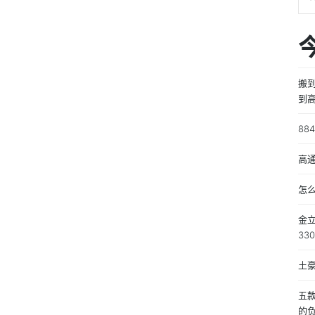
搬
到
对
88
结
高
怎
金立
33
土豪
五
的