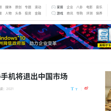
频
媒体
原创
专题
滚动
家居
企业
八卦
电影
音乐
银
人物
头条
投资
金融
游戏
商讯
导购
评测
保养
G手机将退出中国市场
读：2021