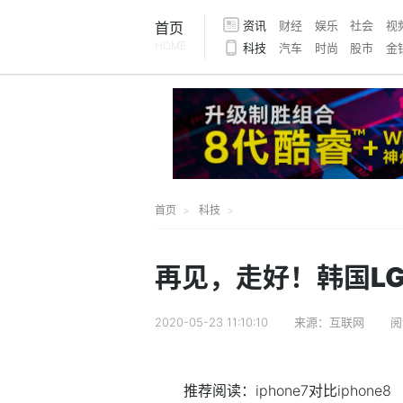
资讯
财经
娱乐
社会
视
首页
HOME
科技
汽车
时尚
股市
金
首页
科技
再见，走好！韩国L
2020-05-23 11:10:10
来源：互联网
阅
推荐阅读：
iphone7对比iphone8