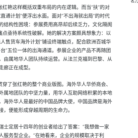
名
张红艳这样概括双重布局的内在逻辑。而当“扶”的对
直通计划”便浮出水面。面对“不出海就出局”的时代
的结构性困境：参展费用高昂却后续乏力，文化隔阂
化痛点亟待系统性破解。她的解决方案颇具想象力：以
无人售货车海外计划”铺设终端触点，配合欧洲百城华
平台”五位一体的出海通道。参展企业的产品不再随团
，由属地华人团队持续运营。从法兰克福到巴黎、从
走廊正在成型。
，贯穿了张红艳的整个商业版图。海外华人华侨商会、
外属地团队的中坚力量，用华人互助网络积累的本地
，海外华人是最好的中国品牌大使，中国品牌是海外
接，便能形成穿越周期的生命力。
瑞士定居十四年的创业者给出了答案：“我想做一家
人服务型企业。”在她看来，企业的规模取决于利