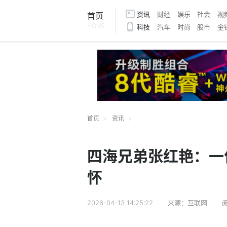
资讯
财经
娱乐
社会
视
首页
HOME
科技
汽车
时尚
股市
金
首页
资讯
四海兄弟张红艳：一
怀
2026-04-13 14:25:22
来源：互联网