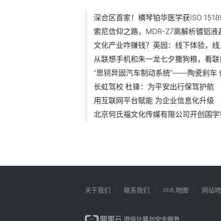
深合区首家！横琴铂华医学获ISO 15
索尼信仰之路，MDR-Z7高解析镀铝
文化产业咋赚钱？英园：线下体验，线
从联想手机和朱一龙七夕撒狗粮，看联
“思钶异固汽车制动系统”——陶瓷刹车
长虹驾校 杜锋：为平安出行保驾护航
用互联网平台赋能 为企业信息化升级
北京何氏福文化传媒有限公司开创国学
关于我们
联系我们
XML地图
网站地