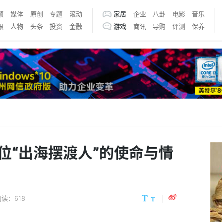
频
媒体
原创
专题
滚动
家居
企业
八卦
电影
音乐
银
人物
头条
投资
金融
游戏
商讯
导购
评测
保养
位“出海摆渡人”的使命与情
阅读：618