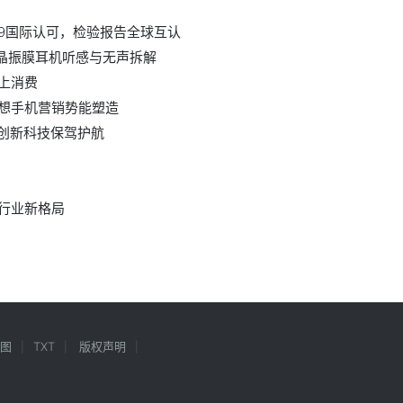
189国际认可，检验报告全球互认
液晶振膜耳机听感与无声拆解
上消费
想手机营销势能塑造
 创新科技保驾护航
行业新格局
图
TXT
版权声明