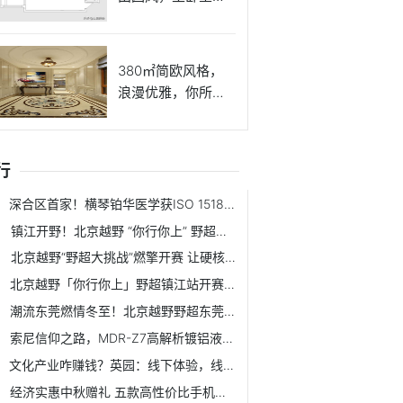
床很好看
380㎡简欧风格，
浪漫优雅，你所向
往的房
行
深合区首家！横琴铂华医学获ISO 15189国际认可，检验报告全球互认
镇江开野！北京越野 “你行你上” 野超赛燃爆江苏
北京越野“野超大挑战”燃擎开赛 让硬核越野扎根人间烟火
北京越野「你行你上」野超镇江站开赛 携手江苏车主肆意开野
潮流东莞燃情冬至！北京越野野超东莞站BJ40燃油硬核实力圈粉
索尼信仰之路，MDR-Z7高解析镀铝液晶振膜耳机听感与无声拆解
文化产业咋赚钱？英园：线下体验，线上消费
经济实惠中秋赠礼 五款高性价比手机推荐