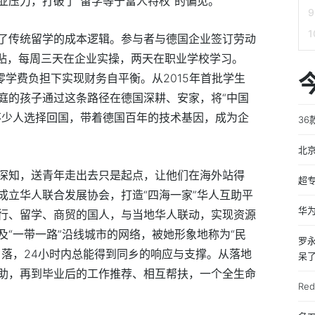
业压力，打破了“留学等于富人特权”的偏见。
了传统留学的成本逻辑。参与者与德国企业签订劳动
津贴，每周三天在企业实操，两天在职业学校学习。
零学费负担下实现财务自平衡。从2015年首批学生
庭的孩子通过这条路径在德国深耕、安家，将“中国
不少人选择回国，带着德国百年的技术基因，成为企
36
北
深知，送青年走出去只是起点，让他们在海外站得
超
成立华人联合发展协会，打造“四海一家”华人互助平
华为
行、留学、商贸的国人，与当地华人联动，实现资源
“一带一路”沿线城市的网络，被她形象地称为“民
罗永
角落，24小时内总能得到同乡的响应与支撑。从落地
呆了
助，再到毕业后的工作推荐、相互帮扶，一个全生命
Re