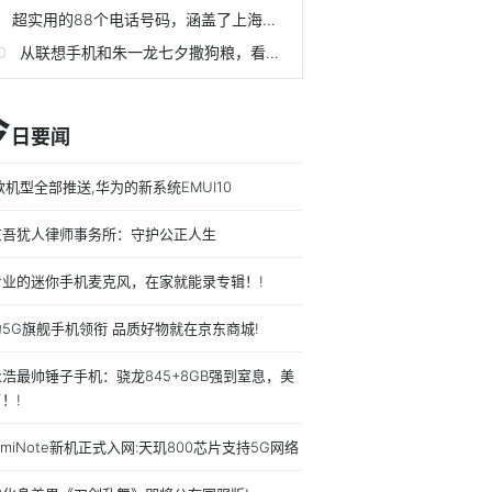
超实用的88个电话号码，涵盖了上海人所有日常！
从联想手机和朱一龙七夕撒狗粮，看联想手机营销势能塑造
今
日要闻
款机型全部推送,华为的新系统EMUI10
京吾犹人律师事务所：守护公正人生
专业的迷你手机麦克风，在家就能录专辑！!
5G旗舰手机领衔 品质好物就在京东商城!
浩最帅锤子手机：骁龙845+8GB强到窒息，美
！!
dmiNote新机正式入网:天玑800芯片支持5G网络