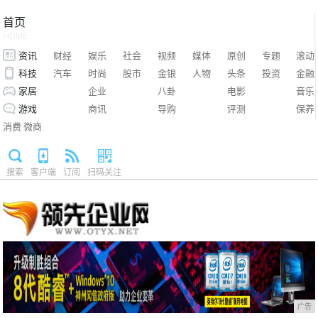
首页
HOME
资讯
财经
娱乐
社会
视频
媒体
原创
专题
滚动
科技
汽车
时尚
股市
金银
人物
头条
投资
金融
家居
企业
八卦
电影
音乐
游戏
商讯
导购
评测
保养
消费
微商
搜索
客户端
订阅
扫码关注
广告