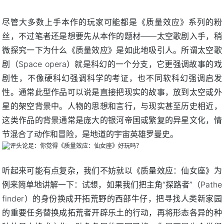
尽管大多数上手本作的玩家可能都是《质量效应》系列的粉
丝，不过笔者还是想要先从本作的题材——太空歌剧入手，稍
微探究一下为什么《质量效应》是如此地吸引人。所谓太空歌
剧（Space opera）就是科幻的一个分支，它更强调故事的戏
剧性，不像硬科幻强调科学的考证，也不同软科幻强调启发
性。通常此型作品可以说是直接把现实的故事，放到太空或外
星的架空背景中。人物的思想和言行，与现实甚至历史相近，
这类作品的背景通常是庞大的银河帝国或繁复的异星文化，情
节混合了动作和冒险，是地道的宇宙英雄罗曼史。
听起来可能有点复杂，我们不妨就以《质量效应：仙女座》为
例来简单地讲解一下：试想，如果我们把主角“探路者”（Pathe
finder）的身份换成开拓荒野的西部牛仔，把寻找人类新家园
的重要任务替换成拓荒者开辟乐土的行动，再将形态各异的种