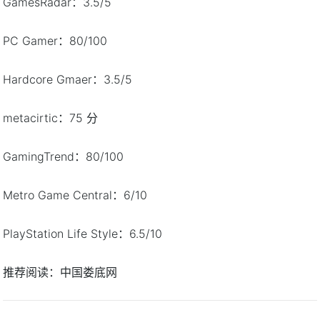
GamesRadar：3.5/5
PC Gamer：80/100
Hardcore Gmaer：3.5/5
metacirtic：75 分
GamingTrend：80/100
Metro Game Central：6/10
PlayStation Life Style：6.5/10
推荐阅读：
中国娄底网