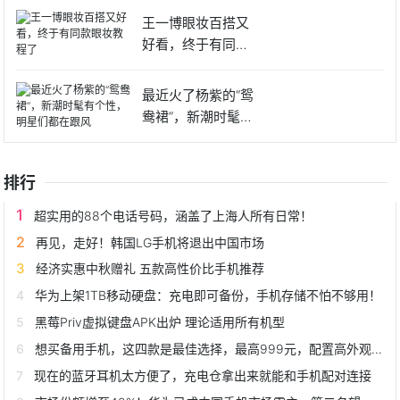
王一博眼妆百搭又
好看，终于有同款
眼妆教程
最近火了杨紫的“鸳
鸯裙”，新潮时髦有
个性
排行
超实用的88个电话号码，涵盖了上海人所有日常！
再见，走好！韩国LG手机将退出中国市场
经济实惠中秋赠礼 五款高性价比手机推荐
华为上架1TB移动硬盘：充电即可备份，手机存储不怕不够用！
黑莓Priv虚拟键盘APK出炉 理论适用所有机型
想买备用手机，这四款是最佳选择，最高999元，配置高外观上档次
现在的蓝牙耳机太方便了，充电仓拿出来就能和手机配对连接