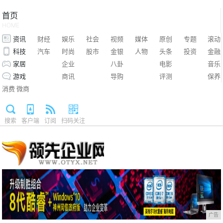
首页
HOME
资讯
财经
娱乐
社会
视频
媒体
原创
专题
滚动
科技
汽车
时尚
股市
金银
人物
头条
投资
金融
家居
企业
八卦
电影
音乐
游戏
商讯
导购
评测
保养
消费
微商
搜索
客户端
订阅
扫码关注
广告