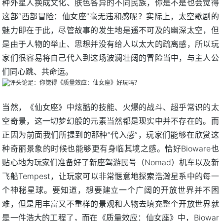
种外星人换成文化、肤色各异的不同民族，你是不是也会觉得
这部“西部冒险：仙女座”毫无违和感呢？实际上，太空歌剧的
魅力即在于此，尽管故事的发生地是遥不可及的幽深太空，但
是由于人物的举止、思想并没有给人以太大的疏离感，所以玩
家们很容易将自己代入到这场波澜壮阔的冒险当中，与主人公
们同心跳、共命运。
当然，《仙女座》中炫酷的技能、火爆的战斗、超乎常识的太
空奇景，这一切梦幻般的元素当然都是现实中并不存在的。而
正因为前面我们所提到的那种“代入感”，玩家们能够在欣赏这
种奇丽景象的时候也能够更有身临其境之感。恰好Bioware也
贴心地为玩家们准备好了新座驾游民号（Nomad）机车以及新
飞船Tempest，让玩家可以非常惬意地探索浩瀚星系中的每一
个神秘星球。要知道，想要建立一个广阔的开放世界并不困
难，但是用丰富又不重样的景观和人物去填充整个开放世界就
是一件浩大的工程了，而在《质量效应：仙女座》中，Biowar