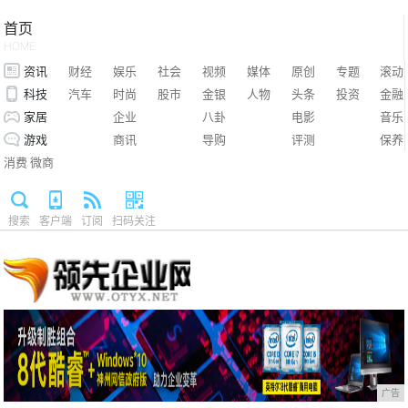
首页
HOME
资讯
财经
娱乐
社会
视频
媒体
原创
专题
滚动
科技
汽车
时尚
股市
金银
人物
头条
投资
金融
家居
企业
八卦
电影
音乐
游戏
商讯
导购
评测
保养
消费
微商
搜索
客户端
订阅
扫码关注
广告