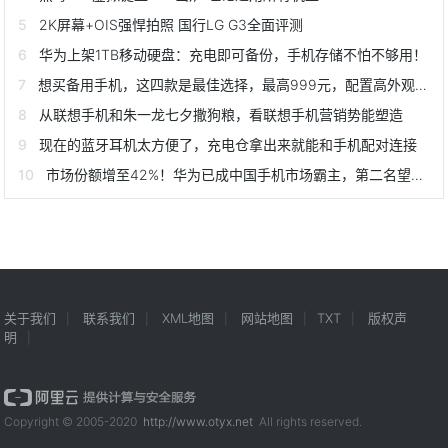
2K屏幕+OIS强悍拍照 国行LG G3全面评测
华为上架1TB移动硬盘：充电即可备份，手机存储不怕不够用！
想买备用手机，这四款是最佳选择，最高999元，配置高外观上档次
从联想手机和朱一龙七夕撒狗粮，看联想手机营销势能塑造
现在的蓝牙耳机太方便了，充电仓拿出来就能和手机配对连接
市场份额增至42%！华为已成中国手机市场霸主，第二名望尘莫及
关于我们
联系我们
XML地图
网站地图
TXT
版权声
明
Copyright © 2005-2020
http://www.otyx.net
All rights reserved.