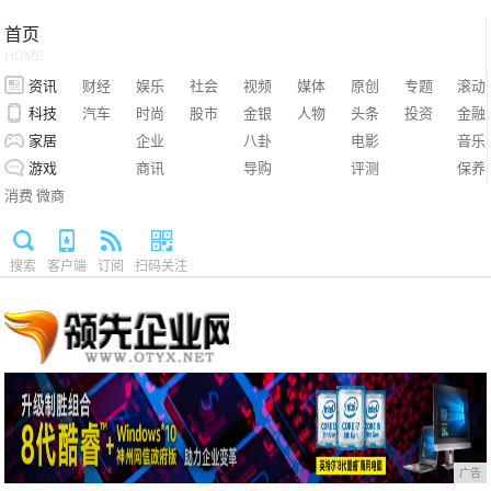
首页
HOME
资讯
财经
娱乐
社会
视频
媒体
原创
专题
滚动
科技
汽车
时尚
股市
金银
人物
头条
投资
金融
家居
企业
八卦
电影
音乐
游戏
商讯
导购
评测
保养
消费
微商
搜索
客户端
订阅
扫码关注
广告