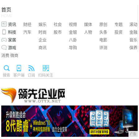
首页
HOME
资讯
财经
娱乐
社会
视频
媒体
原创
专题
滚动
科技
汽车
时尚
股市
金银
人物
头条
投资
金融
家居
企业
八卦
电影
音乐
游戏
商讯
导购
评测
保养
消费
微商
搜索
客户端
订阅
扫码关注
广告