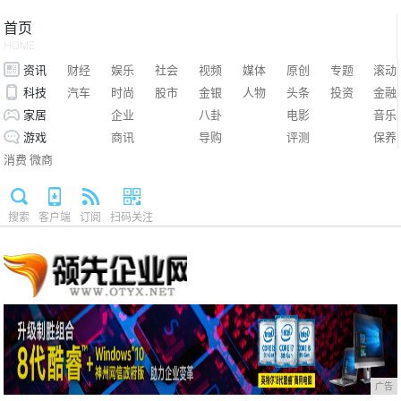
首页
HOME
资讯
财经
娱乐
社会
视频
媒体
原创
专题
滚动
科技
汽车
时尚
股市
金银
人物
头条
投资
金融
家居
企业
八卦
电影
音乐
游戏
商讯
导购
评测
保养
消费
微商
搜索
客户端
订阅
扫码关注
广告