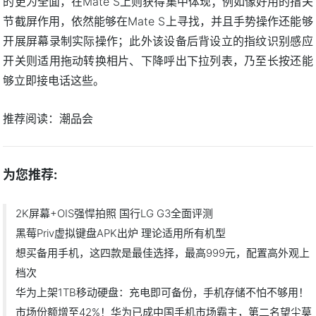
的更为全面，在Mate S上则获得集中体现；例如像好用的指关
节截屏作用，依然能够在Mate S上寻找，并且手势操作还能够
开展屏幕录制实际操作；此外该设备后背设立的指纹识别感应
开关则适用拖动转换相片、下降呼出下拉列表，乃至长按还能
够立即接电话这些。
推荐阅读：
潮品会
为您推荐:
2K屏幕+OIS强悍拍照 国行LG G3全面评测
黑莓Priv虚拟键盘APK出炉 理论适用所有机型
想买备用手机，这四款是最佳选择，最高999元，配置高外观上
档次
华为上架1TB移动硬盘：充电即可备份，手机存储不怕不够用！
市场份额增至42%！华为已成中国手机市场霸主，第二名望尘莫