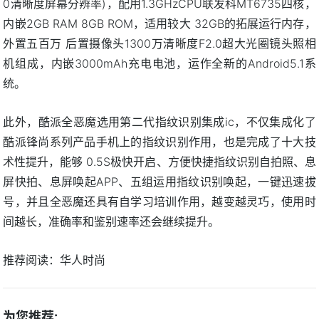
0清晰度屏幕分辨率)，配用1.3GHzCPU联发科MT6735四核，
内嵌2GB RAM 8GB ROM，适用较大 32GB的拓展运行内存，
外置五百万 后置摄像头1300万清晰度F2.0超大光圈镜头照相
机组成，内嵌3000mAh充电电池，运作全新的Android5.1系
统。
此外，酷派全恶魔选用第二代指纹识别集成ic，不仅集成化了
酷派锋尚系列产品手机上的指纹识别作用，也是完成了十大技
术性提升，能够 0.5S极快开启、方便快捷指纹识别自拍照、息
屏快拍、息屏唤起APP、五组运用指纹识别唤起，一键迅速拔
号，并且全恶魔还具有自学习培训作用，越变越灵巧，使用时
间越长，准确率和鉴别速率还会继续提升。
推荐阅读：
华人时尚
为您推荐: