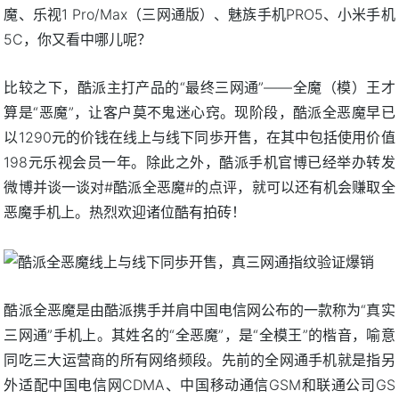
魔、乐视1 Pro/Max（三网通版）、魅族手机PRO5、小米手机
5C，你又看中哪儿呢？
比较之下，酷派主打产品的“最终三网通”——全魔（模）王才
算是“恶魔”，让客户莫不鬼迷心窍。现阶段，酷派全恶魔早已
以1290元的价钱在线上与线下同歩开售，在其中包括使用价值
198元乐视会员一年。除此之外，酷派手机官博已经举办转发
微博并谈一谈对#酷派全恶魔#的点评，就可以还有机会赚取全
恶魔手机上。热烈欢迎诸位酷有拍砖！
酷派全恶魔是由酷派携手并肩中国电信网公布的一款称为“真实
三网通”手机上。其姓名的“全恶魔”，是“全模王”的楷音，喻意
同吃三大运营商的所有网络频段。先前的全网通手机就是指另
外适配中国电信网CDMA、中国移动通信GSM和联通公司GS