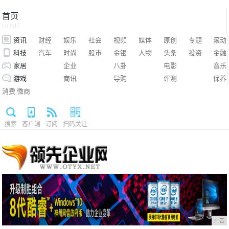
首页
HOME
资讯
财经
娱乐
社会
视频
媒体
原创
专题
滚动
科技
汽车
时尚
股市
金银
人物
头条
投资
金融
家居
企业
八卦
电影
音乐
游戏
商讯
导购
评测
保养
消费
微商
搜索
客户端
订阅
扫码关注
广告